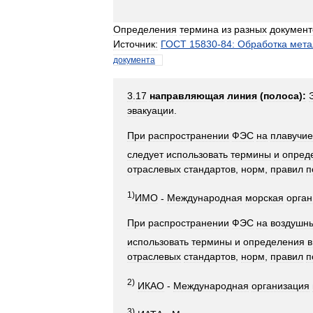
Определения
термина
из
разных
документ
Источник:
ГОСТ
15830
-
84:
Обработка
мета
документа
3
.
17
направляющая
линия
(
полоса
)
:
эвакуации
.
При
распространении
ФЭС
на
плавучие
следует
использовать
термины
и
опред
отраслевых
стандартов
,
норм
,
правил
п
1
)
ИМО
-
Международная
морская
орган
При
распространении
ФЭС
на
воздушн
использовать
термины
и
определения
в
отраслевых
стандартов
,
норм
,
правил
п
2
)
ИКАО
-
Международная
организация
3
)