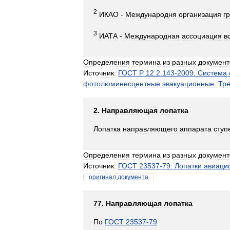
2
ИКАО
-
Международня
организация
г
3
ИАТА
-
Международная
ассоциация
в
Определения
термина
из
разных
документ
Источник:
ГОСТ
Р
12
.
2
.
143
-
2009:
Система
фотолюминесцентные
эвакуационные
.
Тр
2
.
Направляющая
лопатка
Лопатка
направляющего
аппарата
ступ
Определения
термина
из
разных
документ
Источник:
ГОСТ
23537
-
79:
Лопатки
авиаци
оригинал
документа
77
.
Направляющая
лопатка
По
ГОСТ
23537
-
79