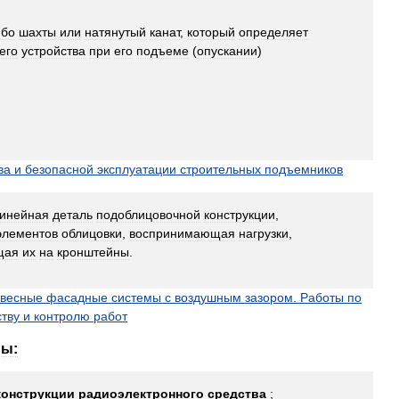
ибо
шахты
или
натянутый
канат
,
который
определяет
его
устройства
при
его
подъеме
(
опускании
)
ва
и
безопасной
эксплуатации
строительных
подъемников
инейная
деталь
подоблицовочной
конструкции
,
элементов
облицовки
,
воспринимающая
нагрузки
,
щая
их
на
кронштейны
.
весные
фасадные
системы
с
воздушным
зазором
.
Работы
по
тву
и
контролю
работ
ны:
конструкции
радиоэлектронного
средства
;