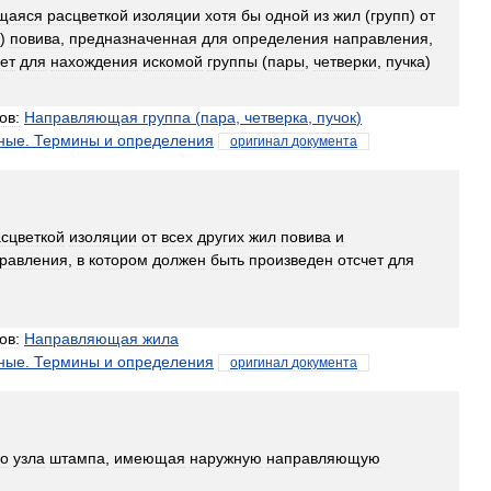
щаяся
расцветкой
изоляции
хотя
бы
одной
из
жил
(
групп
)
от
)
повива
,
предназначенная
для
определения
направления
,
ет
для
нахождения
искомой
группы
(
пары
,
четверки
,
пучка
)
ов:
Направляющая
группа
(
пара
,
четверка
,
пучок
)
ные
.
Термины
и
определения
оригинал
документа
сцветкой
изоляции
от
всех
других
жил
повива
и
равления
,
в
котором
должен
быть
произведен
отсчет
для
ов:
Направляющая
жила
ные
.
Термины
и
определения
оригинал
документа
о
узла
штампа
,
имеющая
наружную
направляющую