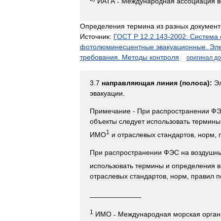
ИАТА
-
Международная
ассоциация
в
Определения
термина
из
разных
документ
Источник:
ГОСТ
Р
12
.
2
.
143
-
2002:
Система
фотолюминесцентные
эвакуационные
.
Эл
требования
.
Методы
контроля
оригинал
до
3
.
7
направляющая
линия
(
полоса
)
:
Э
эвакуации
.
Примечание
-
При
распространении
Ф
объекты
следует
использовать
термины
1
ИМО
и
отраслевых
стандартов
,
норм
,
При
распространении
ФЭС
на
воздушн
использовать
термины
и
определения
в
отраслевых
стандартов
,
норм
,
правил
п
_____________
1
ИМО
-
Международная
морская
орган